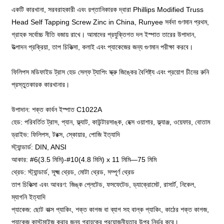
একটি কারখানা, সরবরাহকারী এবং রপ্তানিকারক দ্বারা Phillips Modified Truss
Head Self Tapping Screw Zinc in China, Runyee সর্বদা গুণমান প্রথম,
গ্রাহক সর্বোচ্চ নীতি বজায় রাখে। আমাদের প্রযুক্তিগত দল ইস্পাত তারের উপাদান,
উত্পাদন প্রক্রিয়া, তাপ চিকিত্সা, কলাই এবং প্যাকেজের জন্য গুণমান পরীক্ষা করবে।
ফিলিপস মডিফাইড ট্রাস হেড সেল্ফ ট্যাপিং স্ক্রু জিঙ্কের বৈশিষ্ট্য এবং প্রয়োগ চীনের রুনি
প্রস্তুতকারক কারখানার।
উপাদান: শক্ত কার্বন ইস্পাত C1022A
হেড: পরিবর্তিত ট্রাস, প্যান, ফ্ল্যাট, কাউন্টারসাঙ্ক, হেক্স ওয়াশার, ফ্ল্যাঞ্জ, ওয়েফার, বোতাম
ড্রাইভ: ফিলিপস, টরক্স, স্কোয়ার, পোজি ইত্যাদি
স্ট্যান্ডার্ড: DIN, ANSI
আকার: #6(3.5 মিমি)-#10(4.8 মিমি) x 11 মিমি—75 মিমি
থ্রেড: স্ট্যান্ডার্ড, সূক্ষ্ম থ্রেড, মোটা থ্রেড, সম্পূর্ণ থ্রেড
তাপ চিকিত্সা এবং আবরণ: জিঙ্ক প্লেটেড, ফসফেটেড, ড্যাক্রোমেট, রাসার্ট, নিকেল,
ম্যাগনি ইত্যাদি
প্যাকেজ: ছোট বাক্স প্যাকিং, শক্ত কাগজ বা ব্যাগ সহ বাল্ক প্যাকিং, কাঠের শক্ত কাগজ,
প্যাকেজ কাস্টমাইজ করার জন্য গ্রাহকের প্রয়োজনীয়তার উপর নির্ভর করে।