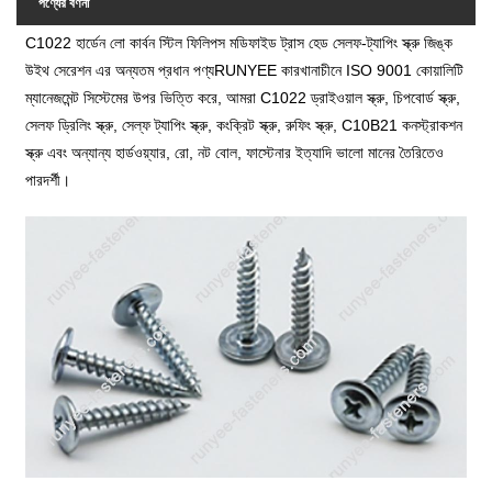
পণ্যের বর্ণনা
C1022 হার্ডেন লো কার্বন স্টিল ফিলিপস মডিফাইড ট্রাস হেড সেলফ-ট্যাপিং স্ক্রু জিঙ্ক
উইথ সেরেশন এর অন্যতম প্রধান পণ্য
RUNYEE কারখানা
চীনে ISO 9001 কোয়ালিটি
ম্যানেজমেন্ট সিস্টেমের উপর ভিত্তি করে, আমরা C1022 ড্রাইওয়াল স্ক্রু, চিপবোর্ড স্ক্রু,
সেলফ ড্রিলিং স্ক্রু, সেল্ফ ট্যাপিং স্ক্রু, কংক্রিট স্ক্রু, রুফিং স্ক্রু, C10B21 কনস্ট্রাকশন
স্ক্রু এবং অন্যান্য হার্ডওয়্যার, রো, নট বোল, ফাস্টেনার ইত্যাদি ভালো মানের তৈরিতেও
পারদর্শী।