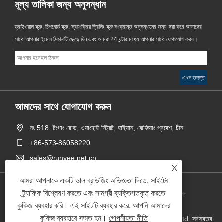
মূল্য তালিকা জন্য অনুসন্ধান
ড্রাইওয়াল স্ক্রু, চিপবোর্ড স্ক্রু, স্বয়ংক্রিয় ড্রিলিং স্ক্রু সংক্রান্ত অনুসন্ধানের জন্য, দয়া করে আমাদের
সাথে আপনার ইমেল ঠিকানাটি ছেড়ে দিন এবং আমরা 24 ঘন্টার মধ্যে আপনার সাথে যোগাযোগ করব।
আমাদের সাথে যোগাযোগ করুন
নং 518. টংগাং রোড, ওয়াংহাই স্ট্রিট, হাইয়ান, ঝেজিয়াং প্রদেশ, চীন
+86-573-86058220
sales@runyee.net.cn
X
আমরা আপনাকে একটি ভাল ব্রাউজিং অভিজ্ঞতা দিতে, সাইটের
ট্র্যাফিক বিশ্লেষণ করতে এবং সামগ্রী ব্যক্তিগতকৃত করতে
Links
Sitemap
RSS
XML
গোপনীয়তা নীতি
কুকিজ ব্যবহার করি। এই সাইটটি ব্যবহার করে, আপনি আমাদের
কুকিজ ব্যবহারে সম্মত হন।
গোপনীয়তা নীতি
কপিরাইট © 2024 Jiaxing Runyee Metal Technology Co., Ltd. সর্বস্বত্ব