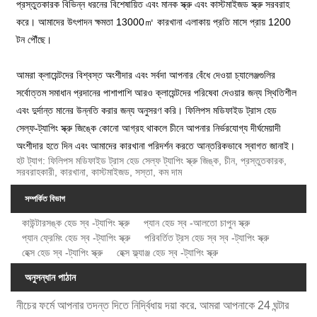
প্রস্তুতকারক বিভিন্ন ধরনের বিশেষায়িত এবং মানক স্ক্রু এবং কাস্টমাইজড স্ক্রু সরবরাহ
করে। আমাদের উৎপাদন ক্ষমতা 13000㎡ কারখানা এলাকায় প্রতি মাসে প্রায় 1200
টন পৌঁছে।
আমরা ক্লায়েন্টদের বিশ্বস্ত অংশীদার এবং সর্বদা আপনার বেঁধে দেওয়া চ্যালেঞ্জগুলির
সর্বোত্তম সমাধান প্রদানের পাশাপাশি আরও ক্লায়েন্টদের পরিষেবা দেওয়ার জন্য স্থিতিশীল
এবং দুর্দান্ত মানের উন্নতি করার জন্য অনুসরণ করি। ফিলিপস মডিফাইড ট্রাস হেড
সেল্ফ-ট্যাপিং স্ক্রু জিঙ্কে কোনো আগ্রহ থাকলে চীনে আপনার নির্ভরযোগ্য দীর্ঘমেয়াদী
অংশীদার হতে দিন এবং আমাদের কারখানা পরিদর্শন করতে আন্তরিকভাবে স্বাগত জানাই।
হট ট্যাগ: ফিলিপস মডিফাইড ট্রাস হেড সেল্ফ ট্যাপিং স্ক্রু জিঙ্ক, চীন, প্রস্তুতকারক,
সরবরাহকারী, কারখানা, কাস্টমাইজড, সস্তা, কম দাম
সম্পর্কিত বিভাগ
কাউন্টারসঙ্ক হেড স্ব -ট্যাপিং স্ক্রু
প্যান হেড স্ব -আলতো চাপুন স্ক্রু
প্যান ফ্রেমিং হেড স্ব -ট্যাপিং স্ক্রু
পরিবর্তিত ট্রস হেড স্ব স্ব -ট্যাপিং স্ক্রু
হেক্স হেড স্ব -ট্যাপিং স্ক্রু
হেক্স ফ্ল্যাঞ্জ হেড স্ব -ট্যাপিং স্ক্রু
অনুসন্ধান পাঠান
নীচের ফর্মে আপনার তদন্ত দিতে নির্দ্বিধায় দয়া করে. আমরা আপনাকে 24 ঘন্টার