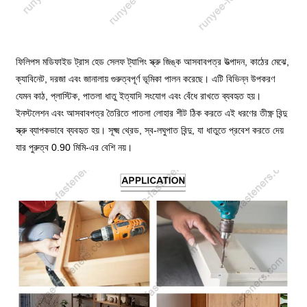
ফিলিপস মডিফাইড ট্রাস হেড সেলফ ট্যাপিং স্ক্রু জিঙ্ক আসবাবপত্র উত্পাদন, কাঠের মেঝে,
ক্যাবিনেট, দরজা এবং জানালায় গুরুত্বপূর্ণ ভূমিকা পালন করেছে। এটি বিভিন্ন উপকরণ
যেমন কাঠ, প্লাস্টিক, পাতলা ধাতু ইত্যাদি সংযোগ এবং বেঁধে রাখতে ব্যবহৃত হয়।
ইনস্টলেশন এবং আসবাবপত্র তৈরিতে পাতলা লোহার শীট ঠিক করতে এই ধরণের তীক্ষ্ণ বিন্দু
স্ক্রু ব্যাপকভাবে ব্যবহৃত হয়। সূক্ষ্ম থ্রেড, স্ব-লঘুপাত বিন্দু, যা ধাতুতে প্রবেশ করতে দেয়
যার পুরুত্ব 0.90 মিমি-এর বেশি নয়।