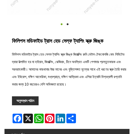
ফিলিপস মডিফাইড ট্রাস হেড সেল্ফ ট্যাপিং স্ক্রু জিঙ্ক
ফিলিপস মডিফাইড ট্রাস হেড সেলফ ট্যাপিং স্ক্রু জিঙ্ক জিয়াক্সিং রুনি মেটাল টেকনোলজি কোং লিমিটেড
দ্বারা উত্পাদিত হয় যা হাইয়ান, জিয়াক্সিং, ঝেজিয়াং, চীনে অবস্থিত একটি পেশাদার প্রস্তুতকারক এবং
সরবরাহকারী। আমাদের কারখানার উচ্চ মানের এবং যুক্তিসঙ্গত মূল্যের সাথে এই ধরণের স্ক্রু তৈরি করার
এবং ইউরোপ, দক্ষিণ আমেরিকা, মধ্যপ্রাচ্য, দক্ষিণ আফ্রিকা এবং এশিয়া ইত্যাদি বিশ্বব্যাপী রপ্তানি
করার জন্য 10 বছরেরও বেশি অভিজ্ঞতা রয়েছে।
অনুসন্ধান পাঠান
Facebook
X
WhatsApp
Pinterest
LinkedIn
Share