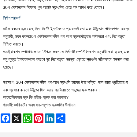
304 স্টেইনলেস স্টিলের পুল-আউট স্ক্রুগুলির চেয়ে কম আদর্শ করে তোলে।
নির্মাণ পরামর্শ
সঠিক ধরনের স্ক্রু বেছে নিন: নির্দিষ্ট ইনস্টলেশন প্রয়োজনীয়তা এবং উইন্ডোর পরিবেশগত অবস্থা
অনুযায়ী, চয়ন করুন
304 স্টেইনলেস স্টীল পপ আপ স্ক্রু
সর্বোত্তম কর্মক্ষমতা এবং নিরাপত্তা
নিশ্চিত করতে।
‌কনস্ট্রাকশন স্পেসিফিকেশন: নিশ্চিত করুন যে নির্মাণটি স্পেসিফিকেশন অনুযায়ী করা হয়েছে এবং
অনুপযুক্ত ইনস্টলেশনের কারণে সৃষ্ট নিরাপত্তা সমস্যা এড়াতে স্ক্রুগুলি সঠিকভাবে ইনস্টল করা
হয়েছে।
সংক্ষেপে, ‌304 স্টেইনলেস স্টীল পপ-আপ স্ক্রুগুলি তাদের উচ্চ শক্তি, ভাল জারা প্রতিরোধের
এবং সুরক্ষার কারণে উইন্ডো সিল করার প্রক্রিয়াতে পছন্দের স্ক্রু প্রকার।
আগে:
জিপসাম স্ক্রু কি মরিচা-প্রুফ করা দরকার?
পরবর্তী:
কংক্রিটের জন্য স্ব-লঘুপাত স্ক্রুগুলির উপাদান
Facebook
X
WhatsApp
Pinterest
LinkedIn
Share