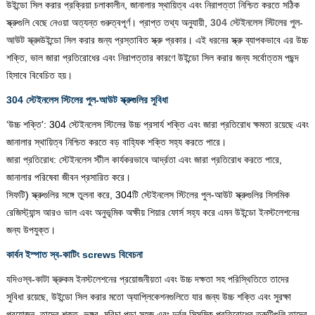
উইন্ডো সিল করার প্রক্রিয়া চলাকালীন, জানালার স্থায়িত্ব এবং নিরাপত্তা নিশ্চিত করতে সঠিক
স্ক্রুগুলি বেছে নেওয়া অত্যন্ত গুরুত্বপূর্ণ। প্রাপ্ত তথ্য অনুযায়ী, ‌
304 স্টেইনলেস স্টিলের পুল-
আউট স্ক্রু৷
উইন্ডো সিল করার জন্য প্রস্তাবিত স্ক্রু প্রকার। এই ধরনের স্ক্রু ব্যাপকভাবে এর উচ্চ
শক্তি, ভাল জারা প্রতিরোধের এবং নিরাপত্তার কারণে উইন্ডো সিল করার জন্য সর্বোত্তম পছন্দ
হিসাবে বিবেচিত হয়।
304 স্টেইনলেস স্টিলের পুল-আউট স্ক্রুগুলির সুবিধা
‘উচ্চ শক্তি’: 304 স্টেইনলেস স্টিলের উচ্চ প্রসার্য শক্তি এবং জারা প্রতিরোধ ক্ষমতা রয়েছে এবং
জানালার স্থায়িত্ব নিশ্চিত করতে বড় বাহ্যিক শক্তি সহ্য করতে পারে।
‌জারা প্রতিরোধ: স্টেইনলেস স্টীল কার্যকরভাবে আর্দ্রতা এবং জারা প্রতিরোধ করতে পারে,
জানালার পরিষেবা জীবন প্রসারিত করে।
‌‌‌‌‌‌‌‌‌‌‌‌‌‌‌‌‌‌‌‌‌‌‌‌‌‌‌‌‌‌‌‌‌‌‌‌‌‌‌‌‌‌‌‌‌‌‌‌‌‌‌‌‌‌সিফটি) স্ক্রুগুলির সঙ্গে তুলনা করে, 304টি স্টেইনলেস স্টিলের পুল-আউট স্ক্রুগুলির সিসমিক
রেজিস্ট্যান্স আরও ভাল এবং অনুভূমিক অক্ষীয় শিয়ার ফোর্স সহ্য করে এমন উইন্ডো ইনস্টলেশনের
জন্য উপযুক্ত।
কার্বন ইস্পাত স্ব-কাটিং screws বিবেচনা
যদিও
স্ব-কাটা স্ক্রু
কম ইনস্টলেশনের প্রয়োজনীয়তা এবং উচ্চ দক্ষতা সহ পরিস্থিতিতে তাদের
সুবিধা রয়েছে, উইন্ডো সিল করার মতো অ্যাপ্লিকেশনগুলিতে যার জন্য উচ্চ শক্তি এবং সুরক্ষা
প্রয়োজন, তাদের শক্ত, ভঙ্গুর, মরিচা পড়া সহজ এবং দুর্বল সিসমিক প্রতিরোধের ত্রুটিগুলি তাদের